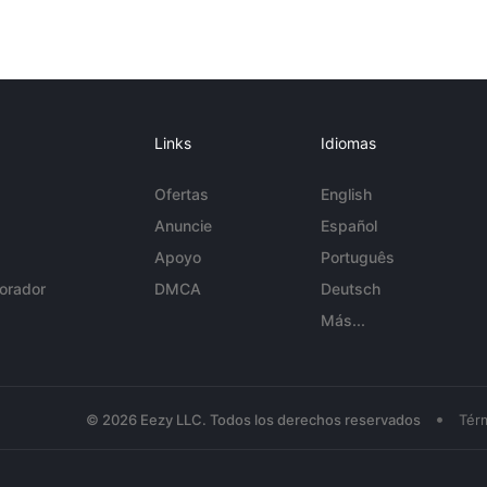
Links
Idiomas
Ofertas
English
Anuncie
Español
Apoyo
Português
orador
DMCA
Deutsch
Más...
•
© 2026 Eezy LLC. Todos los derechos reservados
Tér