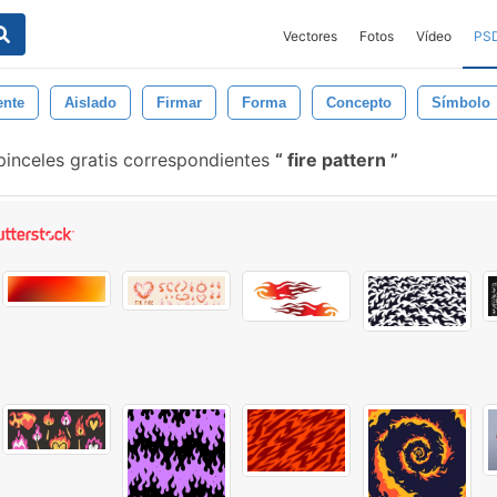
Vectores
Fotos
Vídeo
PS
ente
Aislado
Firmar
Forma
Concepto
Símbolo
pinceles gratis correspondientes
fire pattern