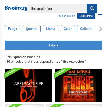
lose
Iniciar sesión
Regístrate
Fuego
Quemar
Llama
Calor
Caliente
Infi
Filters
Fire Explosion Pinceles
416 pinceles gratis correspondientes
fire explosion