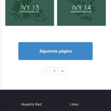
Siguiente página
1
Nuestra Red
Links