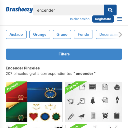
lose
Iniciar sesión
Regístrate
Aislado
Grunge
Grano
Fondo
Decoración
Filters
Encender Pinceles
207 pinceles gratis correspondientes
encender