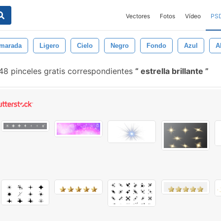
Vectores
Fotos
Vídeo
PS
amarada
Ligero
Cielo
Negro
Fondo
Azul
A
8 pinceles gratis correspondientes
estrella brillante