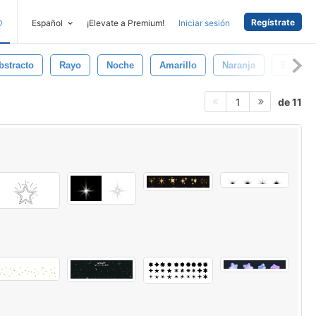
Regístrate
D
Español
¡Elevate a Premium!
Iniciar sesión
bstracto
Rayo
Noche
Amarillo
Naranja
Espacio
de 11
1