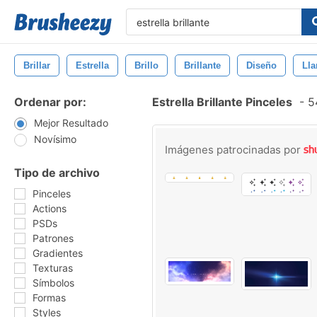
Brillar
Estrella
Brillo
Brillante
Diseño
Ll
Ordenar por:
Estrella Brillante Pinceles
-
54
Mejor Resultado
Novísimo
Imágenes patrocinadas por
Tipo de archivo
Pinceles
Actions
PSDs
Patrones
Gradientes
Texturas
Símbolos
Formas
Styles