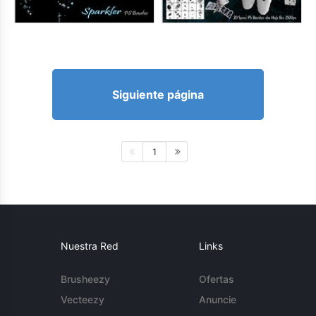
Siguiente página
1
Nuestra Red
Links
Brusheezy
Ofertas
Vecteezy
Anuncie