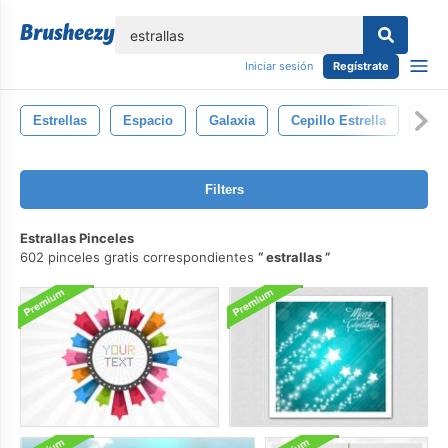
lose
Iniciar sesión
Regístrate
Estrellas
Espacio
Galaxia
Cepillo Estrella
Lig
Filters
Estrallas Pinceles
602 pinceles gratis correspondientes
estrallas