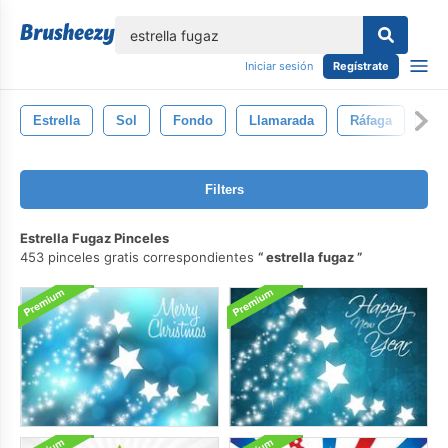
lose
Iniciar sesión
Regístrate
Estrella
Sol
Fondo
Llamarada
Ráfaga
Ex
Filters
Estrella Fugaz Pinceles
453 pinceles gratis correspondientes
estrella fugaz