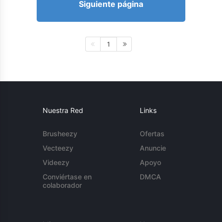
Siguiente página
1
Nuestra Red
Links
Brusheezy
Ofertas
Vecteezy
Anuncie
Videezy
Apoyo
Conviértase en
DMCA
colaborador