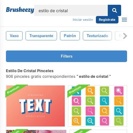
lose
Iniciar sesión
Regístrate
Vaso
Transparente
Patrón
Texturizado
Roto
Filters
Estilo De Cristal Pinceles
906 pinceles gratis correspondientes
estilo de cristal