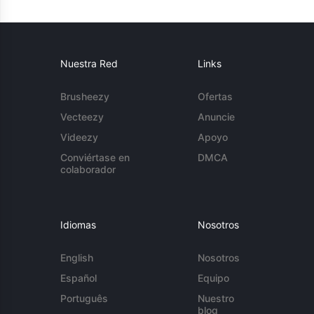
Nuestra Red
Links
Brusheezy
Ofertas
Vecteezy
Anuncie
Videezy
Apoyo
Conviértase en
DMCA
colaborador
Idiomas
Nosotros
English
Nosotros
Español
Equipo
Português
Nuestro
blog