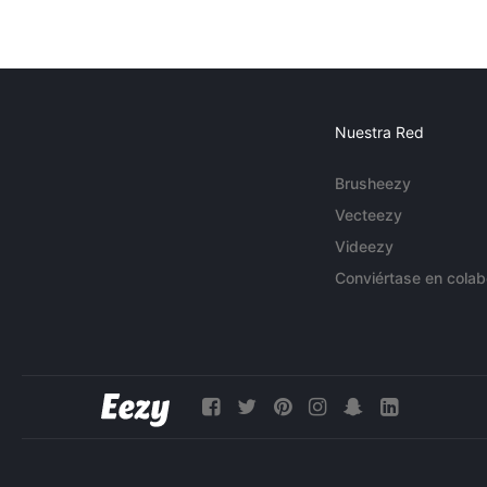
Nuestra Red
Brusheezy
Vecteezy
Videezy
Conviértase en colab