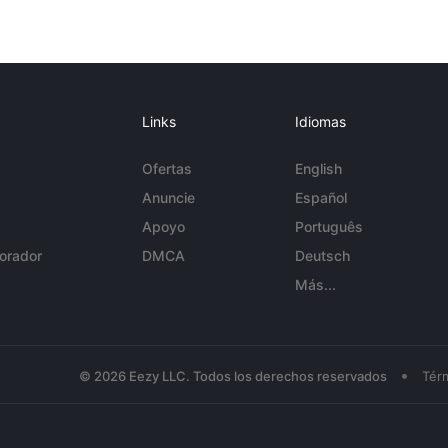
Links
Idiomas
Ofertas
English
Anuncie
Español
Apoyo
Português
orador
DMCA
Deutsch
Más...
•
© 2026 Eezy LLC. Todos los derechos reservados
Tér