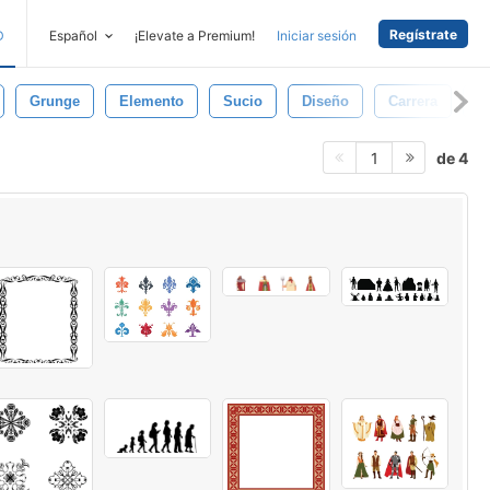
Regístrate
D
Español
¡Elevate a Premium!
Iniciar sesión
Grunge
Elemento
Sucio
Diseño
Carrera
T
de 4
1