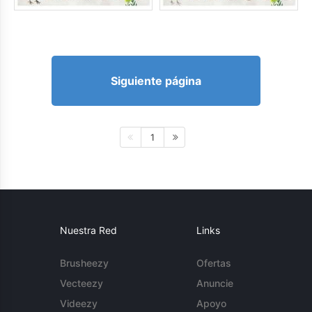
Siguiente página
1
Nuestra Red
Links
Brusheezy
Ofertas
Vecteezy
Anuncie
Videezy
Apoyo