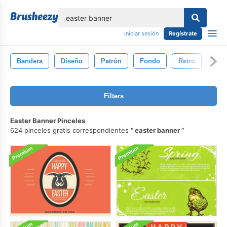
lose
Iniciar sesión
Regístrate
Bandera
Diseño
Patrón
Fondo
Retro
Tint
Filters
Easter Banner Pinceles
624 pinceles gratis correspondientes
easter banner