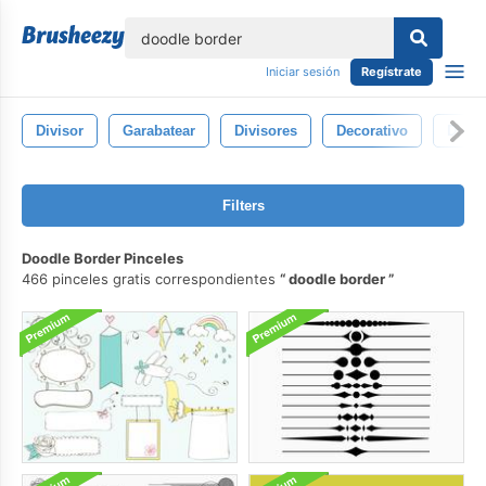
lose
Iniciar sesión
Regístrate
Divisor
Garabatear
Divisores
Decorativo
Diseñ
Filters
Doodle Border Pinceles
466 pinceles gratis correspondientes
doodle border