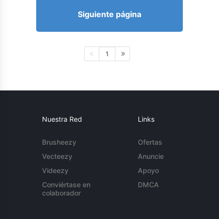
Siguiente página
1
Nuestra Red
Links
Brusheezy
Ofertas
Vecteezy
Anuncie
Videezy
Apoyo
Conviértase en
DMCA
colaborador