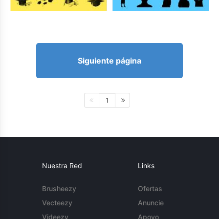
Siguiente página
1
Nuestra Red
Links
Brusheezy
Ofertas
Vecteezy
Anuncie
Videezy
Apoyo