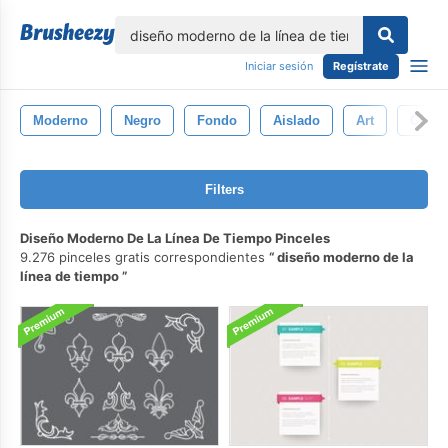
lose
Iniciar sesión
Regístrate
Moderno
Negro
Fondo
Aislado
Art
Gráfi
Filters
Diseño Moderno De La Línea De Tiempo Pinceles
9.276 pinceles gratis correspondientes
diseño moderno de la
línea de tiempo