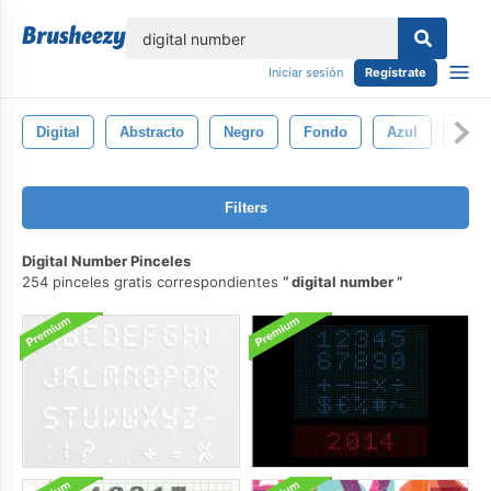
lose
Iniciar sesión
Regístrate
Digital
Abstracto
Negro
Fondo
Azul
Lige
Filters
Digital Number Pinceles
254 pinceles gratis correspondientes
digital number