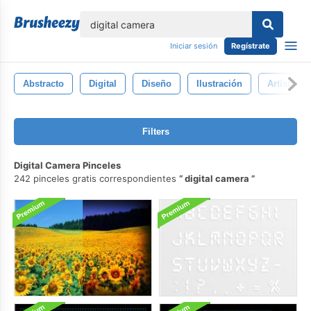
lose
Iniciar sesión
Regístrate
Abstracto
Digital
Diseño
Ilustración
Artístico
Filters
Digital Camera Pinceles
242 pinceles gratis correspondientes
digital camera