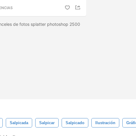
ENCIAS
nceles de fotos splatter photoshop 2500
Salpicada
Salpicar
Salpicado
Ilustración
Gráf