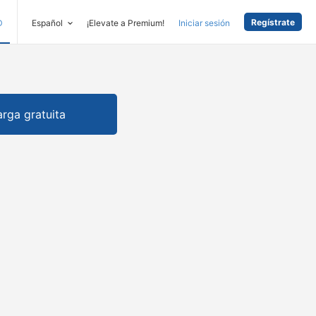
Regístrate
D
Español
¡Elevate a Premium!
Iniciar sesión
rga gratuita