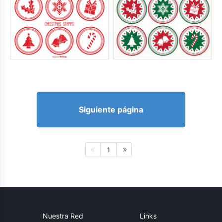
Siguiente página
1
Nuestra Red
Links