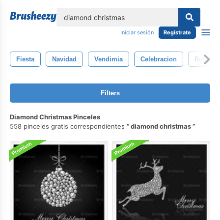
lose
Iniciar sesión
Regístrate
Fiesta
Navidad
Vendimia
Celebracion
Retro
Filters
Diamond Christmas Pinceles
558 pinceles gratis correspondientes
diamond christmas