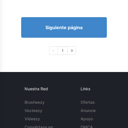
Siguiente página
1
Nuestra Red
Links
Brusheezy
Ofertas
Vecteezy
Anuncie
Videezy
Apoyo
Conviértase en
DMCA