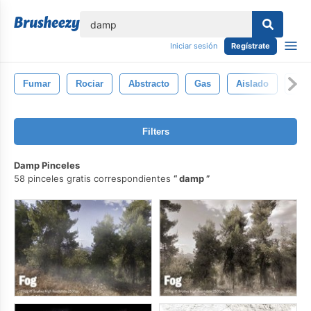
lose
Iniciar sesión
Regístrate
Fumar
Rociar
Abstracto
Gas
Aislado
Pat
Filters
Damp Pinceles
58 pinceles gratis correspondientes
damp