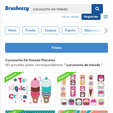
lose
Iniciar sesión
Regístrate
Hielo
Fondo
Textura
Patrón
Naturaleza
C
Filters
Cucurucho De Helado Pinceles
161 pinceles gratis correspondientes
cucurucho de helado