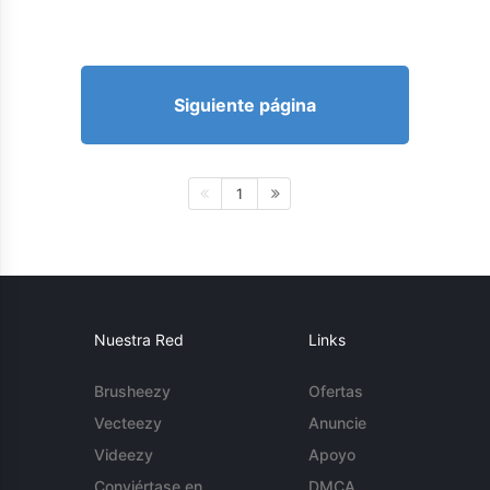
Siguiente página
1
Nuestra Red
Links
Brusheezy
Ofertas
Vecteezy
Anuncie
Videezy
Apoyo
Conviértase en
DMCA