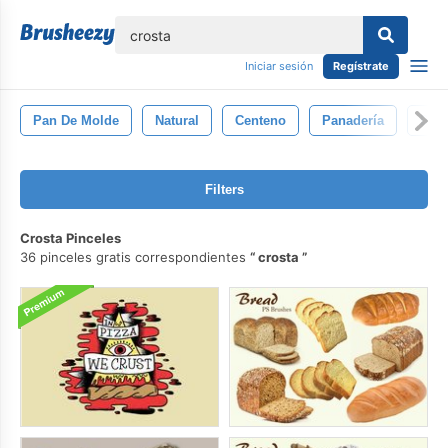
lose
Iniciar sesión
Regístrate
Pan De Molde
Natural
Centeno
Panadería
Des
Filters
Crosta Pinceles
36 pinceles gratis correspondientes
crosta