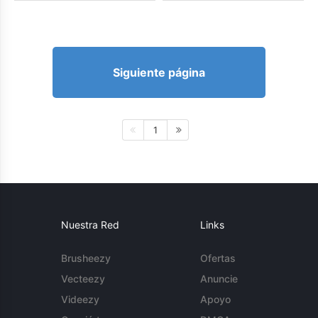
Siguiente página
1
Nuestra Red
Links
Brusheezy
Ofertas
Vecteezy
Anuncie
Videezy
Apoyo