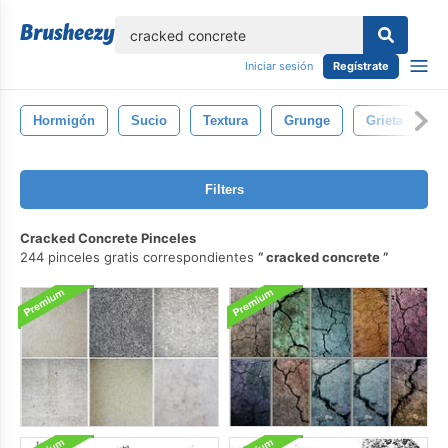
lose
Iniciar sesión
Regístrate
Hormigón
Sucio
Textura
Grunge
Grieta
G
Filters
Cracked Concrete Pinceles
244 pinceles gratis correspondientes
cracked concrete