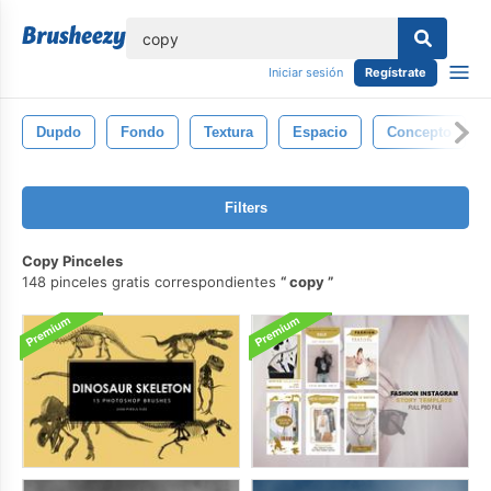
lose
Iniciar sesión
Regístrate
Dupdo
Fondo
Textura
Espacio
Concepto
Filters
Copy Pinceles
148 pinceles gratis correspondientes
copy