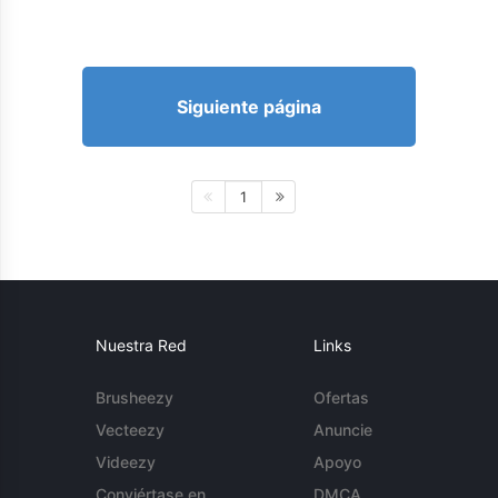
Siguiente página
1
Nuestra Red
Links
Brusheezy
Ofertas
Vecteezy
Anuncie
Videezy
Apoyo
Conviértase en
DMCA