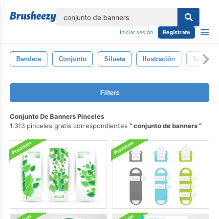
lose
Iniciar sesión
Regístrate
Bandera
Conjunto
Silueta
Ilustración
Texto
Filters
Conjunto De Banners Pinceles
1.313 pinceles gratis correspondientes
conjunto de banners