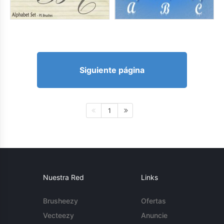
Siguiente página
1
Nuestra Red
Links
Brusheezy
Ofertas
Vecteezy
Anuncie