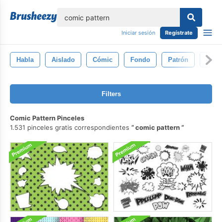
lose
Iniciar sesión
Regístrate
Habla
Aislado
Cómic
Fondo
Patrón
Nube
Filters
Comic Pattern Pinceles
1.531 pinceles gratis correspondientes
comic pattern