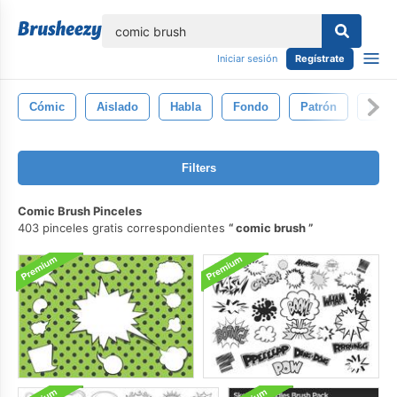
lose
Iniciar sesión
Regístrate
Cómic
Aislado
Habla
Fondo
Patrón
Nube
Filters
Comic Brush Pinceles
403 pinceles gratis correspondientes
comic brush