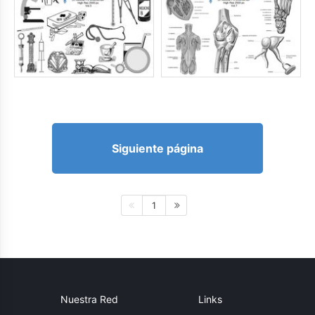
Siguiente página
1
Nuestra Red
Links