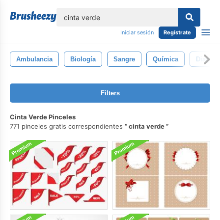
lose
Iniciar sesión
Regístrate
Ambulancia
Biología
Sangre
Química
Diagnós
Filters
Cinta Verde Pinceles
771 pinceles gratis correspondientes
cinta verde