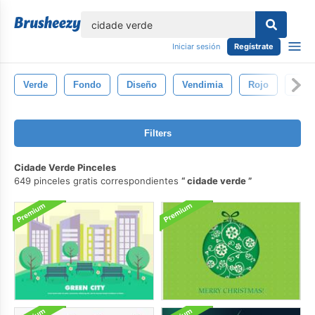
lose
Iniciar sesión
Regístrate
Verde
Fondo
Diseño
Vendimia
Rojo
Conj
Filters
Cidade Verde Pinceles
649 pinceles gratis correspondientes
cidade verde