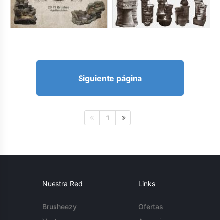
Siguiente página
1
Nuestra Red
Links
Brusheezy
Ofertas