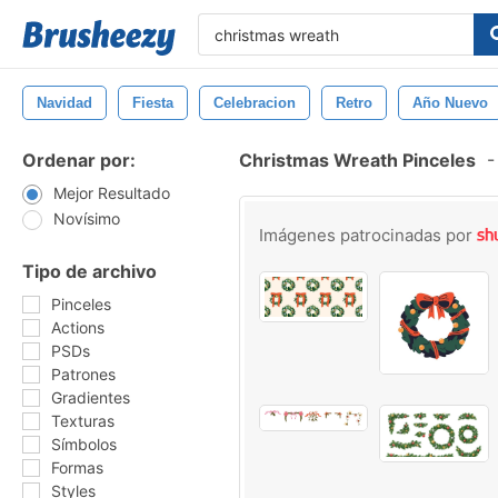
Navidad
Fiesta
Celebracion
Retro
Año Nuevo
Ordenar por:
Christmas Wreath Pinceles
-
Mejor Resultado
Novísimo
Imágenes patrocinadas por
Tipo de archivo
Pinceles
Actions
PSDs
Patrones
Gradientes
Texturas
Símbolos
Formas
Styles