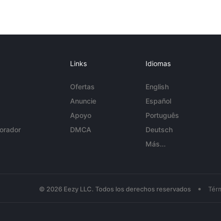
Links
Idiomas
Ofertas
English
Anuncie
Español
Apoyo
Português
orador
DMCA
Deutsch
Más...
•
© 2026 Eezy LLC. Todos los derechos reservados
Tér