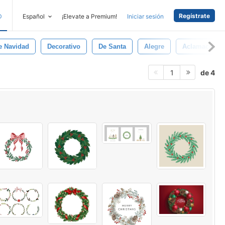
Regístrate
D
Español
¡Elevate a Premium!
Iniciar sesión
e Navidad
Decorativo
De Santa
Alegre
Aclamacione
de 4
1