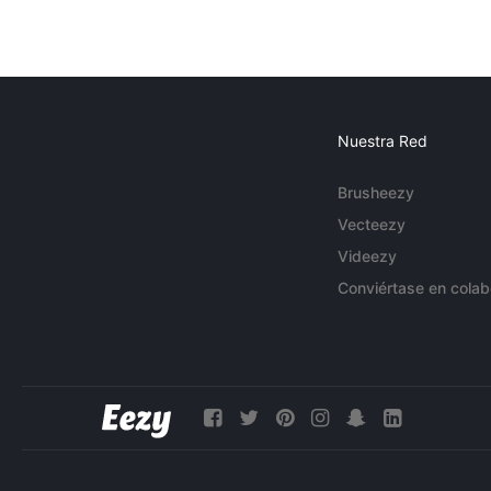
Nuestra Red
Brusheezy
Vecteezy
Videezy
Conviértase en colab