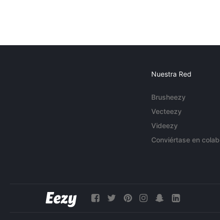
Nuestra Red
Brusheezy
Vecteezy
Videezy
Conviértase en colab