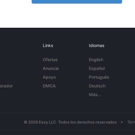
Links
Idiomas
Ofertas
English
Anuncie
Español
Apoyo
Português
orador
DMCA
Deutsch
Más...
•
© 2026 Eezy LLC. Todos los derechos reservados
Tér