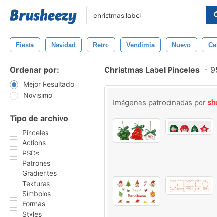
Fiesta
Navidad
Retro
Vendimia
Nuevo
Ce
Ordenar por:
Christmas Label Pinceles
-
95
Mejor Resultado
Novísimo
Imágenes patrocinadas por
Tipo de archivo
Pinceles
Actions
PSDs
Patrones
Gradientes
Texturas
Símbolos
Formas
Styles