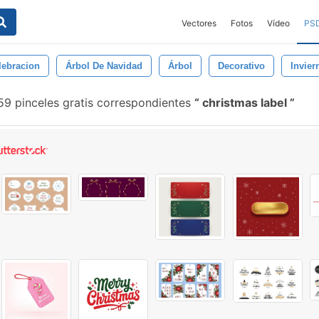
Vectores
Fotos
Vídeo
PS
lebracion
Árbol De Navidad
Árbol
Decorativo
Invier
9 pinceles gratis correspondientes
christmas label