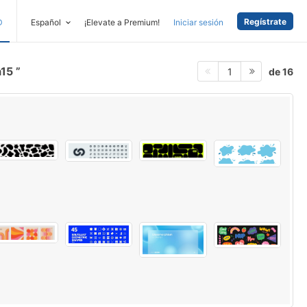
Regístrate
D
Español
¡Elevate a Premium!
Iniciar sesión
a15
de 16
1