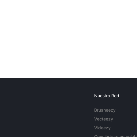
Nuestra Red
Brusheezy
Vecteezy
Videezy
Conviértase en colab