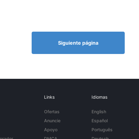
Siguiente página
Links
Idiomas
Ofertas
English
Anuncie
Español
Apoyo
Português
orador
DMCA
Deutsch