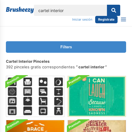
lose
Iniciar sesión
Regístrate
Filters
Cartel Interior Pinceles
392 pinceles gratis correspondientes
cartel interior