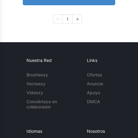
1
Nuestra Red
Links
Brusheezy
Ofertas
Vecteezy
Anuncie
Videezy
Apoyo
Conviértase en
DMCA
colaborador
Idiomas
Nosotros