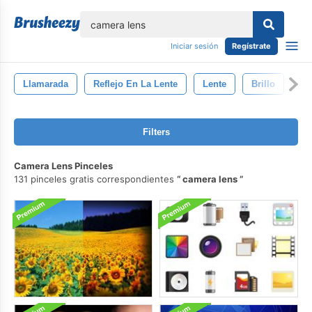
lose
Iniciar sesión
Regístrate
Llamarada
Reflejo En La Lente
Lente
Brillo
Ab
Filters
Camera Lens Pinceles
131 pinceles gratis correspondientes
camera lens