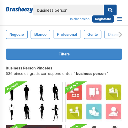
lose
Iniciar sesión
Regístrate
Negocio
Blanco
Profesional
Gente
Diseño
Filters
Business Person Pinceles
536 pinceles gratis correspondientes
business person