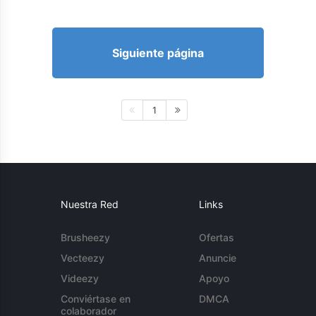
Siguiente página
1
Nuestra Red
Links
Brusheezy
Ofertas
Vecteezy
Anuncie
Videezy
Apoyo
Conviértase en
DMCA
colaborador