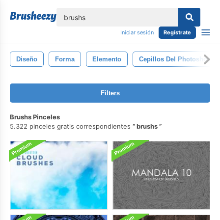
lose
Iniciar sesión
Regístrate
Diseño
Forma
Elemento
Cepillos Del Photoshop
Filters
Brushs Pinceles
5.322 pinceles gratis correspondientes
brushs