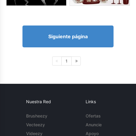
Siguiente página
1
Nuestra Red
Links
Brusheezy
Ofertas
Vecteezy
Anuncie
Videezy
Apoyo