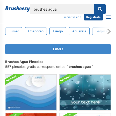
lose
Iniciar sesión
Regístrate
Fumar
Chapoteo
Fuego
Acuarela
Salpicadura
Filters
Brushes Agua Pinceles
557 pinceles gratis correspondientes
brushes agua