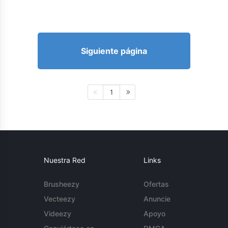
Siguiente página
1
Nuestra Red
Links
Brusheezy
Ofertas
Vecteezy
Anuncie
Videezy
Apoyo