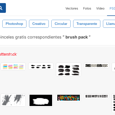
Vectores
Fotos
Vídeo
PS
Photoshop
Creativo
Circular
Transparente
Llam
inceles gratis correspondientes
brush pack