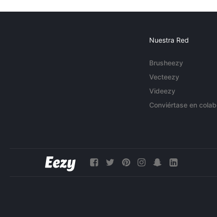
Nuestra Red
Brusheezy
Vecteezy
Videezy
Conviértase en colab