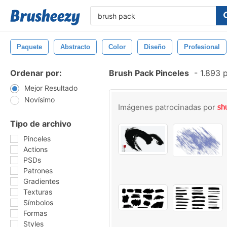
Paquete
Abstracto
Color
Diseño
Profesional
Ordenar por:
Brush Pack Pinceles
-
1.893 p
Mejor Resultado
Novísimo
Imágenes patrocinadas por
Tipo de archivo
Pinceles
Actions
PSDs
Patrones
Gradientes
Texturas
Símbolos
Formas
Styles