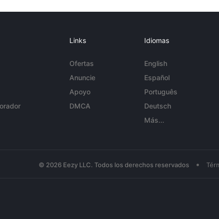
Links
Idiomas
Ofertas
English
Anuncie
Español
Apoyo
Português
orador
DMCA
Deutsch
Más...
•
© 2026 Eezy LLC. Todos los derechos reservados
Tér