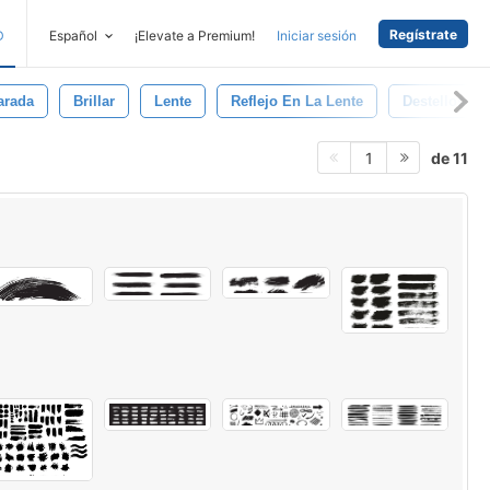
Regístrate
D
Español
¡Elevate a Premium!
Iniciar sesión
arada
Brillar
Lente
Reflejo En La Lente
Destellos De
de 11
1