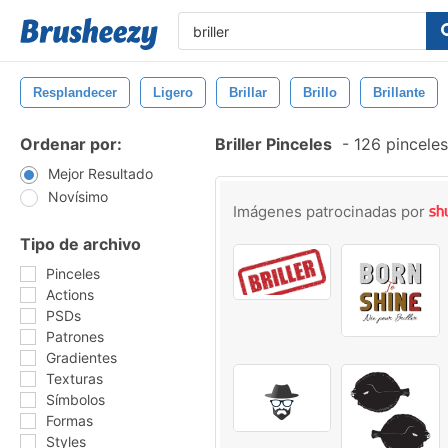
Resplandecer
Ligero
Brillar
Brillo
Brillante
Ordenar por:
Briller Pinceles
-
126 pinceles
Mejor Resultado
Novísimo
Imágenes patrocinadas por
Tipo de archivo
Pinceles
Actions
PSDs
Patrones
Gradientes
Texturas
Símbolos
Formas
Styles