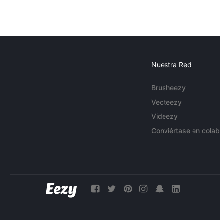
Nuestra Red
Brusheezy
Vecteezy
Videezy
Conviértase en colab