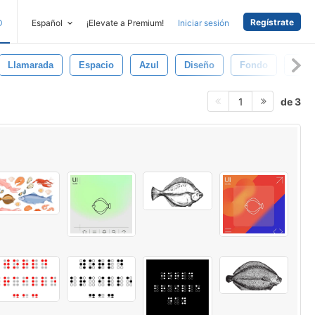
Regístrate
D
Español
¡Elevate a Premium!
Iniciar sesión
Llamarada
Espacio
Azul
Diseño
Fondo
Ciel
de 3
1