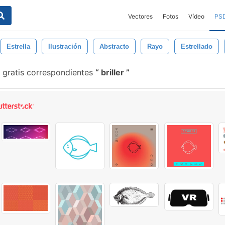
Vectores
Fotos
Vídeo
PS
Estrella
Ilustración
Abstracto
Rayo
Estrellado
 gratis correspondientes
briller