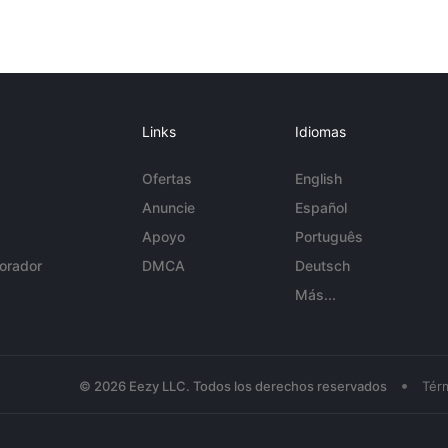
Links
Idiomas
Ofertas
English
Anuncie
Español
Apoyo
Português
orador
DMCA
Deutsch
Más...
•
© 2026 Eezy LLC. Todos los derechos reservados
Tér