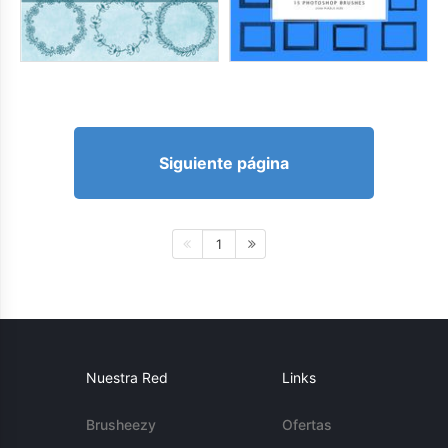
Siguiente página
1
Nuestra Red
Links
Brusheezy
Ofertas