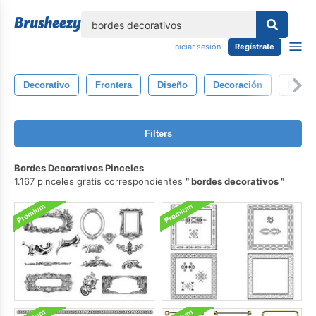
lose
Iniciar sesión
Regístrate
Decorativo
Frontera
Diseño
Decoración
Floral
Filters
Bordes Decorativos Pinceles
1.167 pinceles gratis correspondientes
bordes decorativos