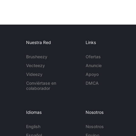
Nuestra Red
Links
Brusheezy
Ofertas
Vecteezy
Anuncie
Videezy
Apoyo
Conviértase en
DMCA
colaborador
Idiomas
Nosotros
English
Nosotros
Español
Equipo