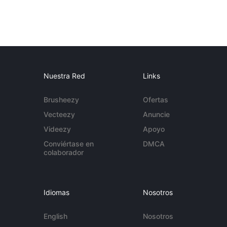
Nuestra Red
Links
Brusheezy
Ofertas
Vecteezy
Anuncie
Videezy
Apoyo
Conviértase en
DMCA
colaborador
Idiomas
Nosotros
English
Nosotros