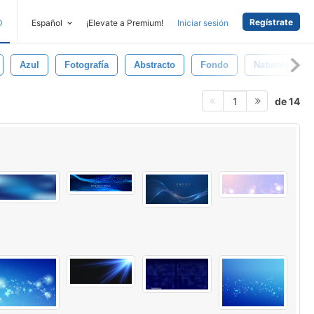
Regístrate
D
Español
¡Elevate a Premium!
Iniciar sesión
Azul
Fotografía
Abstracto
Fondo
Naturaleza
de 14
1