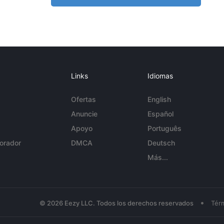
Links
Idiomas
Ofertas
English
Anuncie
Español
Apoyo
Português
orador
DMCA
Deutsch
Más...
•
© 2026 Eezy LLC. Todos los derechos reservados
Tér