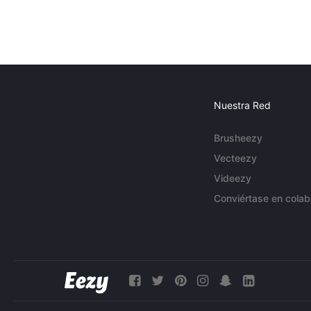
Nuestra Red
Brusheezy
Vecteezy
Videezy
Conviértase en colab