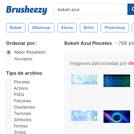
Bokeh
Difuminar
Efecto
Brillo
Photoshop
Ordenar por:
Bokeh Azul Pinceles
-
788 pin
Mejor Resultado
Novísimo
Imágenes patrocinadas por
Tipo de archivo
Pinceles
Actions
PSDs
Patrones
Gradientes
Texturas
Símbolos
Formas
Styles