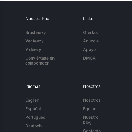
Nuestra Red
Links
Brusheezy
Ofertas
Vecteezy
Anuncie
Videezy
Apoyo
Conviértase en
DMCA
colaborador
Idiomas
Nosotros
English
Nosotros
Español
Equipo
Português
Nuestro
blog
Deutsch
Contacto