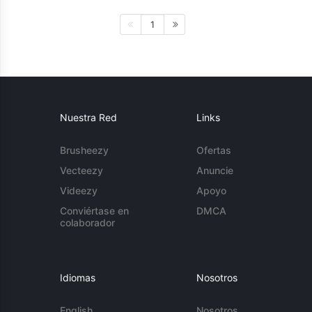
1
Nuestra Red
Links
Brusheezy
Ofertas
Vecteezy
Anuncie
Videezy
Apoyo
Conviértase en
DMCA
colaborador
Idiomas
Nosotros
English
Nosotros