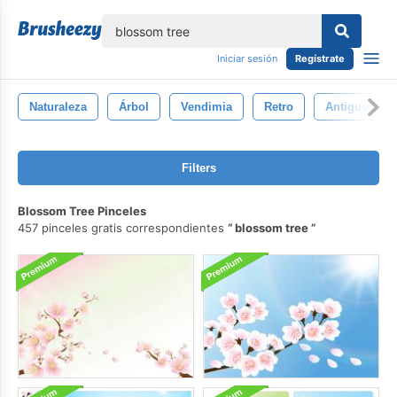
lose
Iniciar sesión
Regístrate
Naturaleza
Árbol
Vendimia
Retro
Antiguo
Filters
Blossom Tree Pinceles
457 pinceles gratis correspondientes
blossom tree