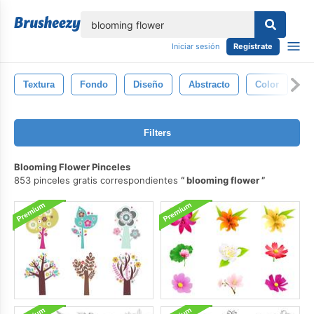
lose
Iniciar sesión
Regístrate
Textura
Fondo
Diseño
Abstracto
Color
B
Filters
Blooming Flower Pinceles
853 pinceles gratis correspondientes
blooming flower