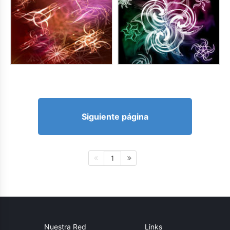
Siguiente página
1
Nuestra Red
Links