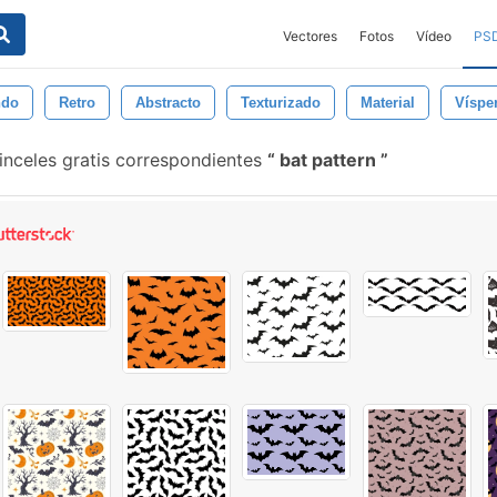
Vectores
Fotos
Vídeo
PS
ndo
Retro
Abstracto
Texturizado
Material
Víspe
inceles gratis correspondientes
bat pattern