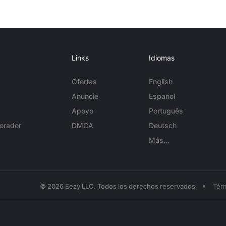
Links
Idiomas
Ofertas
English
Anuncie
Español
Apoyo
Português
orador
DMCA
Deutsch
Más...
•
© 2026 Eezy LLC. Todos los derechos reservados
Tér