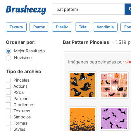
Textura
Patrón
Diseño
Tela
Vendimia
Fo
Ordenar por:
Bat Pattern Pinceles
-
1.519 p
Mejor Resultado
Novísimo
Imágenes patrocinadas por
Tipo de archivo
Pinceles
Actions
PSDs
Patrones
Gradientes
Texturas
Símbolos
Formas
Styles