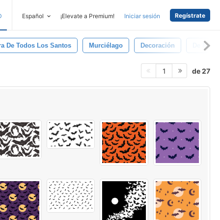
Regístrate
D
Español
¡Elevate a Premium!
Iniciar sesión
ra De Todos Los Santos
Murciélago
Decoración
De Mied
de 27
1