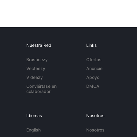
Nuestra Red
Links
Brusheezy
Ofertas
Vecteezy
Anuncie
Videezy
Apoyo
Conviértase en
DMCA
colaborador
Idiomas
Nosotros
English
Nosotros