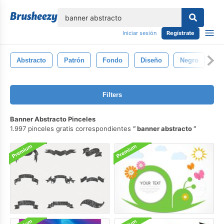
lose
Iniciar sesión
Regístrate
Abstracto
Patrón
Fondo
Diseño
Negro
Bl
Filters
Banner Abstracto Pinceles
1.997 pinceles gratis correspondientes
banner abstracto