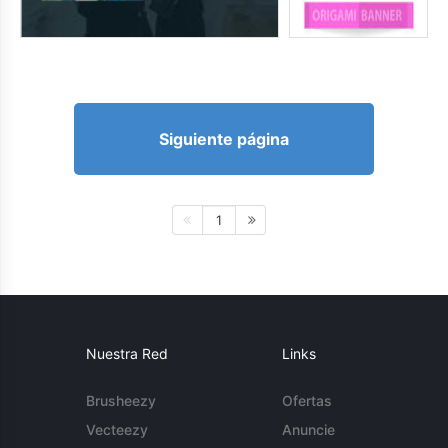
Siguiente página
1
Nuestra Red
Links
Brusheezy
Ofertas
Vecteezy
Anuncie