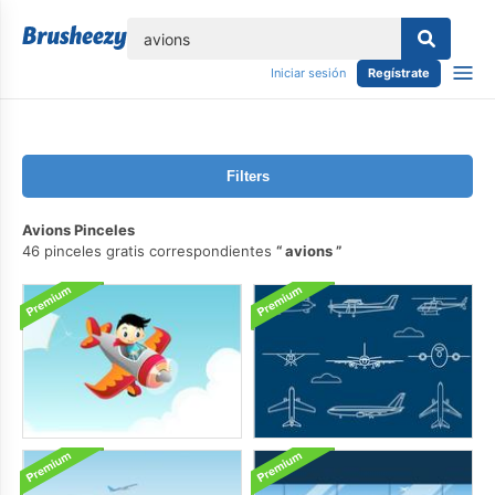
lose
Iniciar sesión
Regístrate
Filters
Avions Pinceles
46 pinceles gratis correspondientes
avions