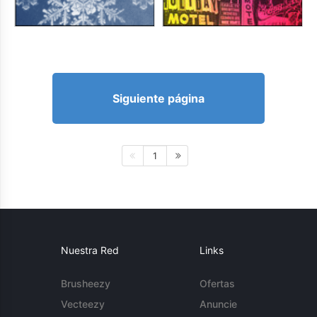
Siguiente página
1
Nuestra Red
Links
Brusheezy
Ofertas
Vecteezy
Anuncie