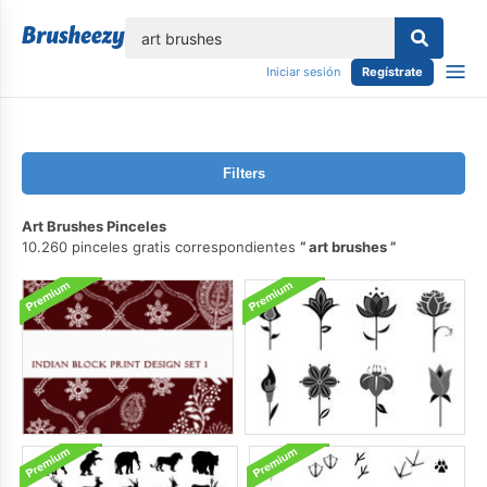
lose
Iniciar sesión
Regístrate
Filters
Art Brushes Pinceles
10.260 pinceles gratis correspondientes
art brushes