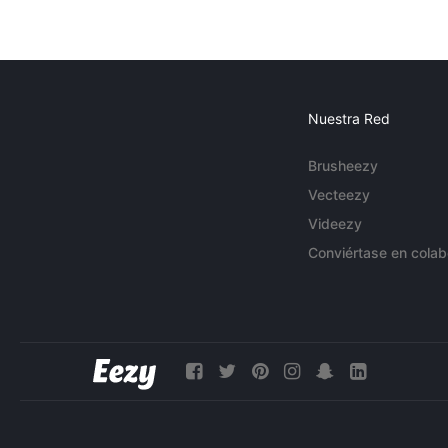
Nuestra Red
Brusheezy
Vecteezy
Videezy
Conviértase en colab