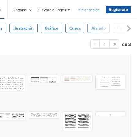
Regístrate
D
Español
¡Elevate a Premium!
Iniciar sesión
es
Ilustración
Gráfico
Curva
Aislado
Flecha
de 3
1