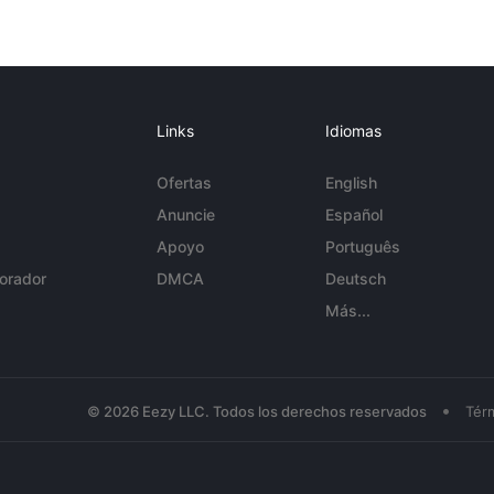
Links
Idiomas
Ofertas
English
Anuncie
Español
Apoyo
Português
orador
DMCA
Deutsch
Más...
•
© 2026 Eezy LLC. Todos los derechos reservados
Tér