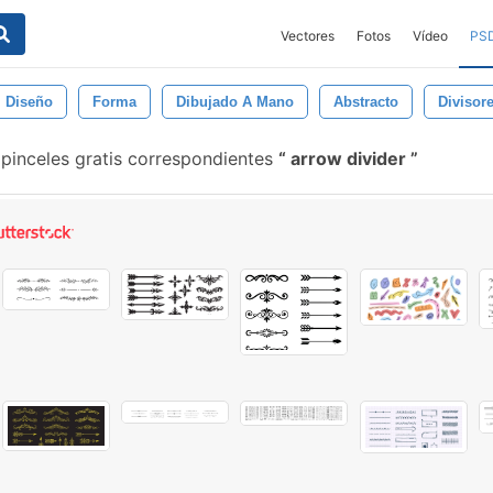
Vectores
Fotos
Vídeo
PS
Diseño
Forma
Dibujado A Mano
Abstracto
Divisor
pinceles gratis correspondientes
arrow divider