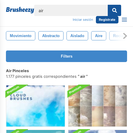
lose
Iniciar sesión
Regístrate
Movimiento
Abstracto
Aislado
Aire
Rociar
Filters
Air Pinceles
1.177 pinceles gratis correspondientes
air