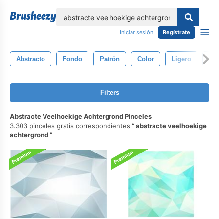
lose
Iniciar sesión
Regístrate
Abstracto
Fondo
Patrón
Color
Ligero
Bl
Filters
Abstracte Veelhoekige Achtergrond Pinceles
3.303 pinceles gratis correspondientes
abstracte veelhoekige
achtergrond